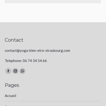
Contact
contact@yoga-bien-etre-strasbourg.com
Telephone: 06 74 34 54 66
Trouvez nous sur :
Facebook
Instagram
Whatsapp
page
page
page
Pages
opens
opens
opens
in
in
in
Accueil
new
new
new
window
window
window