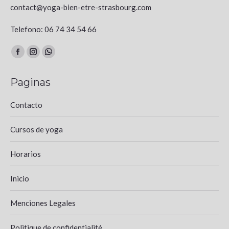
contact@yoga-bien-etre-strasbourg.com
Telefono: 06 74 34 54 66
Encuéntranos en:
Facebook
Instagram
Whatsapp
page
page
page
Paginas
opens
opens
opens
in
in
in
Contacto
new
new
new
window
window
window
Cursos de yoga
Horarios
Inicio
Menciones Legales
Politique de confidentialité