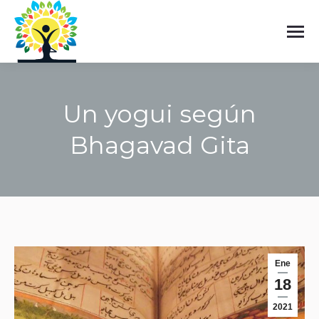
Un yogui según
Bhagavad Gita
Estás aquí:
Ene
18
2021