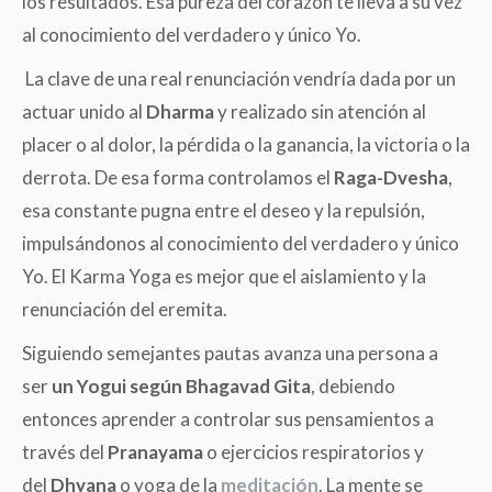
los resultados. Esa pureza del corazón te lleva a su vez
al conocimiento del verdadero y único Yo.
La clave de una real renunciación vendría dada por un
actuar unido al
Dharma
y realizado sin atención al
placer o al dolor, la pérdida o la ganancia, la victoria o la
derrota. De esa forma controlamos el
Raga-Dvesha
,
esa constante pugna entre el deseo y la repulsión,
impulsándonos al conocimiento del verdadero y único
Yo. El Karma Yoga es mejor que el aislamiento y la
renunciación del eremita.
Siguiendo semejantes pautas avanza una persona a
ser
un Yogui según Bhagavad Gita
, debiendo
entonces aprender a controlar sus pensamientos a
través del
Pranayama
o ejercicios respiratorios y
del
Dhyana
o yoga de la
meditación
. La mente se