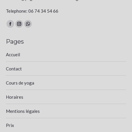
Telephone: 06 74 34 54 66
Trouvez nous sur :
Facebook
Instagram
Whatsapp
page
page
page
Pages
opens
opens
opens
in
in
in
Accueil
new
new
new
window
window
window
Contact
Cours de yoga
Horaires
Mentions légales
Prix